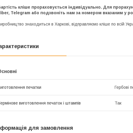
артість кліше прораховується індивідуально. Для прорахун
iber, Telegram або подзвоніть нам за номером вказаним у ро
иробництво знаходиться в Харкові, відправляємо кліше по всій Укр
арактеристики
Основні
иготовлення печатки
Гербові п
ермінове виготовлення печаток і штампів
Так
нформація для замовлення