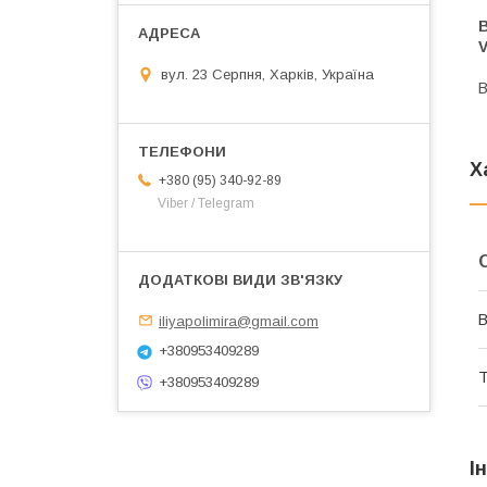
В
V
вул. 23 Серпня, Харків, Україна
В
Х
+380 (95) 340-92-89
Viber / Telegram
В
iliyapolimira@gmail.com
+380953409289
Т
+380953409289
І