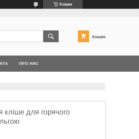
Кошик
Кошик
АТА
ПРО НАС
 кліше для горячого
льгою