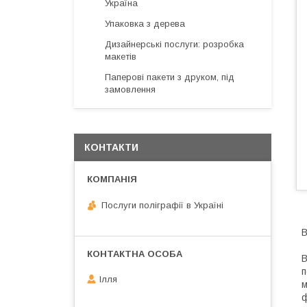
Україна
Упаковка з дерева
Дизайнерські послуги: розробка
макетів
Паперові пакети з друком, під
замовлення
КОНТАКТИ
Послуги поліграфії в Україні
В
В
п
Ілля
м
ф