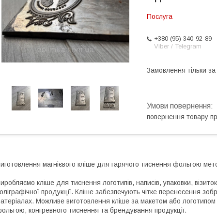
Послуга
+380 (95) 340-92-89
Viber / Telegram
Замовлення тільки з
повернення товару п
иготовлення магнієвого кліше для гарячого тиснення фольгою мето
иробляємо кліше для тиснення логотипів, написів, упаковки, візиток
оліграфічної продукції. Кліше забезпечують чітке перенесення зоб
атеріалах. Можливе виготовлення кліше за макетом або логотипом
ольгою, конгревного тиснення та брендування продукції.